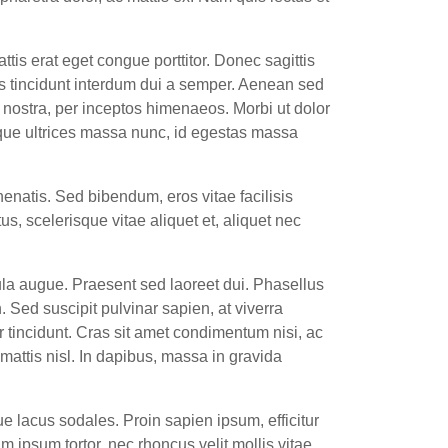
tis erat eget congue porttitor. Donec sagittis
is tincidunt interdum dui a semper. Aenean sed
ia nostra, per inceptos himenaeos. Morbi ut dolor
isque ultrices massa nunc, id egestas massa
nenatis. Sed bibendum, eros vitae facilisis
tus, scelerisque vitae aliquet et, aliquet nec
cula augue. Praesent sed laoreet dui. Phasellus
. Sed suscipit pulvinar sapien, at viverra
r tincidunt. Cras sit amet condimentum nisi, ac
mattis nisl. In dapibus, massa in gravida
ue lacus sodales. Proin sapien ipsum, efficitur
psum tortor, nec rhoncus velit mollis vitae.