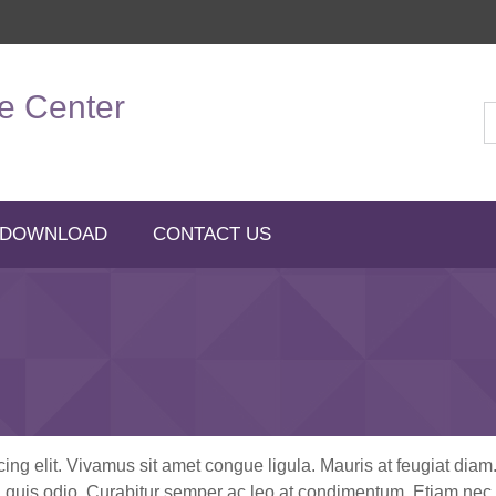
e Center
 DOWNLOAD
CONTACT US
ing elit. Vivamus sit amet congue ligula. Mauris at feugiat diam.
 quis odio. Curabitur semper ac leo at condimentum. Etiam nec p