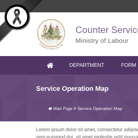
Skip to main content
Counter Servic
Ministry of Labour
DEPARTMENT
FORM
(CURRENT)
Service Operation Map
Service Operation Map
Main Page
Lorem ipsum dolor sit amet, consectetur adipisc
sem euismod dui, sit amet molestie velit massa