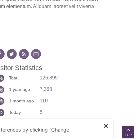
ntum elementum. Aliquam laoreet velit viverra
sitor Statistics
126,899
Total
7,363
1 year ago
110
1 month ago
5
Today
ferences by clicking "Change
TOP