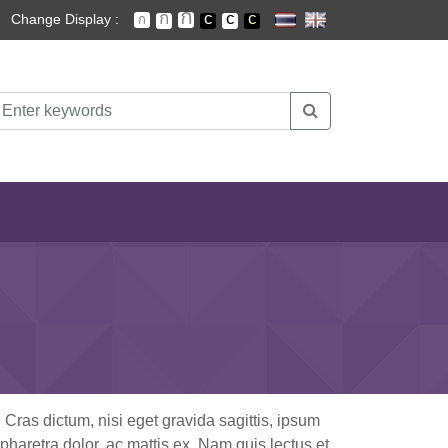
Change Display :
 Cras dictum, nisi eget gravida sagittis, ipsum
haretra dolor, ac mattis ex. Nam quis lectus et