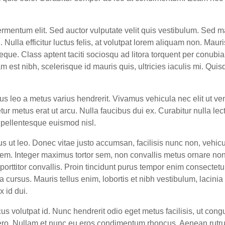
mentum elit. Sed auctor vulputate velit quis vestibulum. Sed mat
la efficitur luctus felis, at volutpat lorem aliquam non. Maur
 neque. Class aptent taciti sociosqu ad litora torquent per conub
am est nibh, scelerisque id mauris quis, ultricies iaculis mi. Qu
bus leo a metus varius hendrerit. Vivamus vehicula nec elit ut ve
tetur metus erat ut arcu. Nulla faucibus dui ex. Curabitur nulla lec
 pellentesque euismod nisl.
us ut leo. Donec vitae justo accumsan, facilisis nunc non, vehi
t sem. Integer maximus tortor sem, non convallis metus ornare non
rttitor convallis. Proin tincidunt purus tempor enim consectetu
cursus. Mauris tellus enim, lobortis et nibh vestibulum, lacinia 
x id dui.
us volutpat id. Nunc hendrerit odio eget metus facilisis, ut cong
o. Nullam et nunc eu eros condimentum rhoncus. Aenean rutrum i