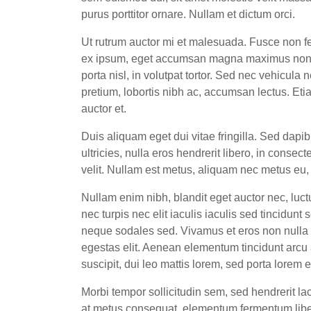
purus porttitor ornare. Nullam et dictum orci.
Ut rutrum auctor mi et malesuada. Fusce non fer
ex ipsum, eget accumsan magna maximus non. Nul
porta nisl, in volutpat tortor. Sed nec vehicula
pretium, lobortis nibh ac, accumsan lectus. Eti
auctor et.
Duis aliquam eget dui vitae fringilla. Sed dapi
ultricies, nulla eros hendrerit libero, in consec
velit. Nullam est metus, aliquam nec metus eu,
Nullam enim nibh, blandit eget auctor nec, luct
nec turpis nec elit iaculis iaculis sed tincidun
neque sodales sed. Vivamus et eros non nulla po
egestas elit. Aenean elementum tincidunt arcu a 
suscipit, dui leo mattis lorem, sed porta lorem e
Morbi tempor sollicitudin sem, sed hendrerit lac
at metus consequat, elementum fermentum liber