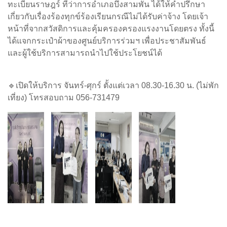
ทะเบียน​ราษฎร์​ ที่ว่าการ​อำเภอ​บึงสามพัน​ ได้ให้คำปรึกษา​
เกี่ยวกับเรื่องร้องทุกข์​ร้องเรียน​กรณีไม่ได้รับค่าจ้าง​ โดยเจ้า
หน้าที่​จากสวัสดิการ​และ​คุ้มครอง​ครองแรงงานโดยตรง​ ทั้งนี้
ได้แจกกระเป๋า​ผ้าของศูนย์​บริการ​ร่วมฯ​ เพื่อประชาสัมพันธ์​
และผู้ใช้บริการ​สามารถ​นำไปใช้ประโยชน์​ได้​
🔹​เปิดให้บริการ จันทร์-ศุกร์ ตั้งแต่เวลา 08.30-16.30 น. (ไม่พัก
เที่ยง)​ โทรสอบถาม​ 056-731479