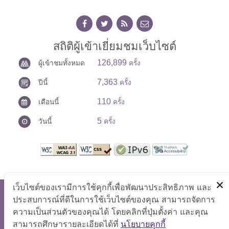
สถิติผู้เข้าเยี่ยมชมเว็บไซต์
126,899
ผู้เข้าชมทั้งหมด
ครั้ง
7,363
ปีนี้
ครั้ง
110
เดือนนี้
ครั้ง
5
วันนี้
ครั้ง
เว็บไซต์ของเรามีการใช้คุกกี้เพื่อพัฒนาประสิทธิภาพ และ
สงวนลิขสิทธิ์ © 2569 ศูนย์บริการร่วมกระทรวงแรงงาน
ประสบการณ์ที่ดีในการใช้เว็บไซต์ของคุณ สามารถจัดการ
แสดงผลได้ดีที่ขนาดหน้าจอ 1024x768 pixel
ความเป็นส่วนตัวของคุณได้ โดยคลิกที่ปุ่มตั้งค่า และคุณ
สามารถศึกษารายละเอียดได้ที่
นโยบายคุกกี้
แผนผังเว็บไซต์
|
คำถามที่พบบ่อย
|
นโยบายเว็บไซต์
|