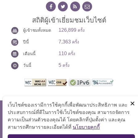
สถิติผู้เข้าเยี่ยมชมเว็บไซต์
126,899
ผู้เข้าชมทั้งหมด
ครั้ง
7,363
ปีนี้
ครั้ง
110
เดือนนี้
ครั้ง
5
วันนี้
ครั้ง
เว็บไซต์ของเรามีการใช้คุกกี้เพื่อพัฒนาประสิทธิภาพ และ
สงวนลิขสิทธิ์ © 2569 ศูนย์บริการร่วมกระทรวงแรงงาน
ประสบการณ์ที่ดีในการใช้เว็บไซต์ของคุณ สามารถจัดการ
แสดงผลได้ดีที่ขนาดหน้าจอ 1024x768 pixel
ความเป็นส่วนตัวของคุณได้ โดยคลิกที่ปุ่มตั้งค่า และคุณ
สามารถศึกษารายละเอียดได้ที่
นโยบายคุกกี้
แผนผังเว็บไซต์
|
คำถามที่พบบ่อย
|
นโยบายเว็บไซต์
|
TOP